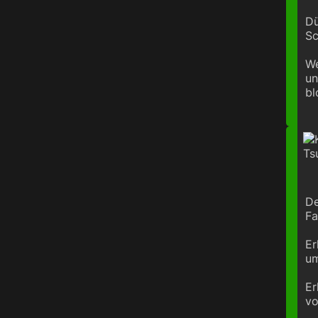
Dü
Sc
We
un
bl
De
Fa
Er
um
Er
vo