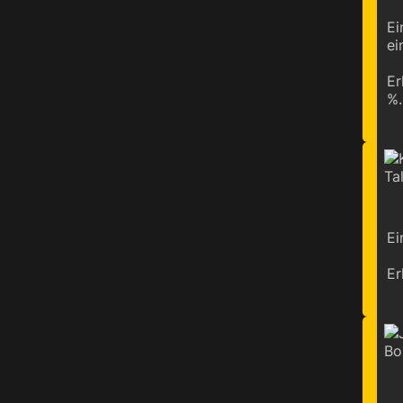
Ei
ei
Er
%.
Ei
Er