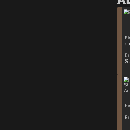
Ei
au
Er
%.
Ei
Er