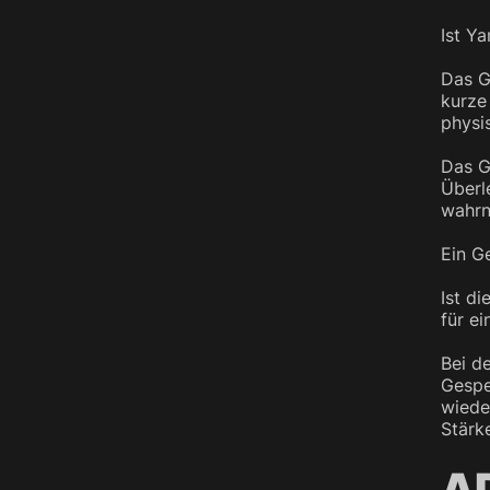
Ist Y
Das G
kurze
physi
Das G
Überl
wahrn
Ein G
Ist d
für ei
Bei d
Gespe
wiede
Stärk
A