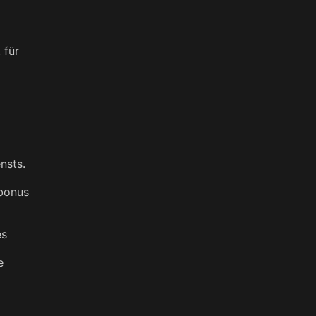
 für
nsts.
sbonus
es
e