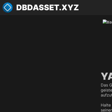
DBDASSET.XYZ
Y
Das G
geist
aufzu
Halte
seine